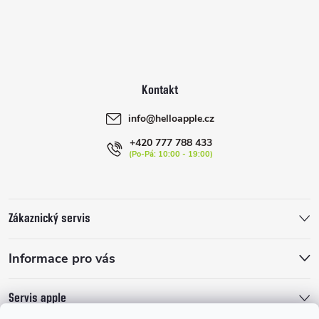
Z
á
p
a
info
@
helloapple.cz
t
+420 777 788 433
í
Zákaznický servis
Informace pro vás
Servis apple