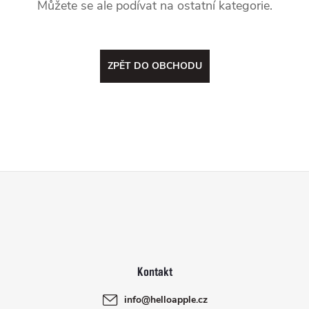
Můžete se ale podívat na ostatní kategorie.
ZPĚT DO OBCHODU
Z
á
p
a
info
@
helloapple.cz