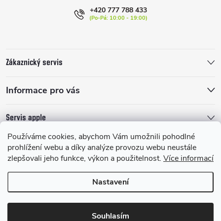
t
+420 777 788 433
í
Zákaznický servis
Informace pro vás
Servis apple
Používáme cookies, abychom Vám umožnili pohodlné
prohlížení webu a díky analýze provozu webu neustále
zlepšovali jeho funkce, výkon a použitelnost.
Více informací
Nastavení
Copyright 2026
HelloApple
. Všechna práva vyhrazena.
Upravit nastavení
cookies
Souhlasím